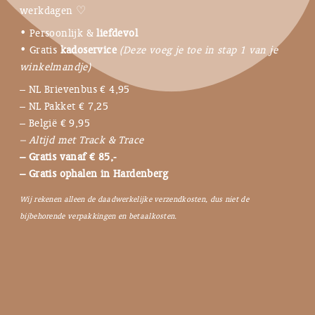
werkdagen ♡
• Persoonlijk &
liefdevol
• Gratis
kadoservice
(Deze voeg je toe in stap 1 van je
winkelmandje)
– NL Brievenbus € 4,95
– NL Pakket € 7,25
– België € 9,95
– Altijd met Track & Trace
– Gratis vanaf € 85,-
– Gratis ophalen in Hardenberg
Wij rekenen alleen de daadwerkelijke verzendkosten, dus niet de
bijbehorende verpakkingen en betaalkosten.