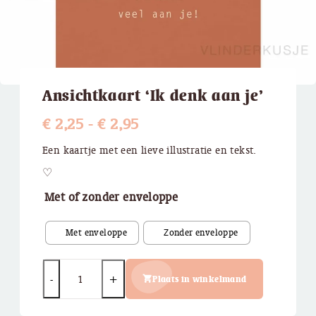
Ansichtkaart ‘Ik denk aan je’
Prijsklasse:
€
2,25
-
€
2,95
€ 2,25
Een kaartje met een lieve illustratie en tekst.
tot
♡
€ 2,95
Met of zonder enveloppe
Quantity
Plaats in winkelmand