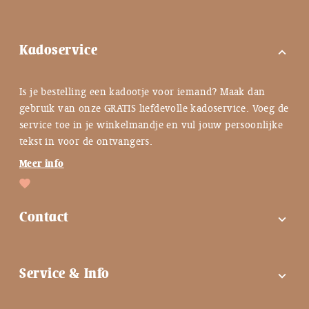
Kadoservice
expand_more
Is je bestelling een kadootje voor iemand? Maak dan
gebruik van onze GRATIS liefdevolle kadoservice. Voeg de
service toe in je winkelmandje en vul jouw persoonlijke
tekst in voor de ontvangers.
Meer info
Contact
expand_more
FAQ
Service & Info
expand_more
Contactgegevens