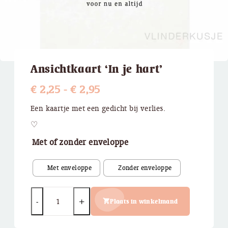
Ansichtkaart ‘In je hart’
Prijsklasse:
€
2,25
-
€
2,95
€ 2,25
Een kaartje met een gedicht bij verlies.
tot
♡
€ 2,95
Met of zonder enveloppe
Quantity
Plaats in winkelmand