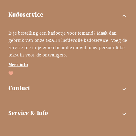
Kadoservice
expand_more
Is je bestelling een kadootje voor iemand? Maak dan
gebruik van onze GRATIS liefdevolle kadoservice. Voeg de
service toe in je winkelmandje en vul jouw persoonlijke
tekst in voor de ontvangers.
Meer info
Contact
expand_more
FAQ
Service & Info
expand_more
Contactgegevens
Instagram
Tips bij troost ♡