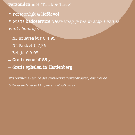
verzonden
mét ‘Track & Trace’.
• Persoonlijk &
liefdevol
• Gratis
kadoservice
(Deze voeg je toe in stap 1 van je
winkelmandje)
– NL Brievenbus € 4,95
– NL Pakket € 7,25
– België € 9,95
– Gratis vanaf € 85,-
– Gratis ophalen in Hardenberg
Wij rekenen alleen de daadwerkelijke verzendkosten, dus niet de
bijbehorende verpakkingen en betaalkosten.