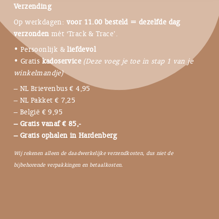
Verzending
Op werkdagen:
voor 11.00 besteld = dezelfde dag
verzonden
mét ‘Track & Trace’.
• Persoonlijk &
liefdevol
• Gratis
kadoservice
(Deze voeg je toe in stap 1 van je
winkelmandje)
– NL Brievenbus € 4,95
– NL Pakket € 7,25
– België € 9,95
– Gratis vanaf € 85,-
– Gratis ophalen in Hardenberg
Wij rekenen alleen de daadwerkelijke verzendkosten, dus niet de
bijbehorende verpakkingen en betaalkosten.