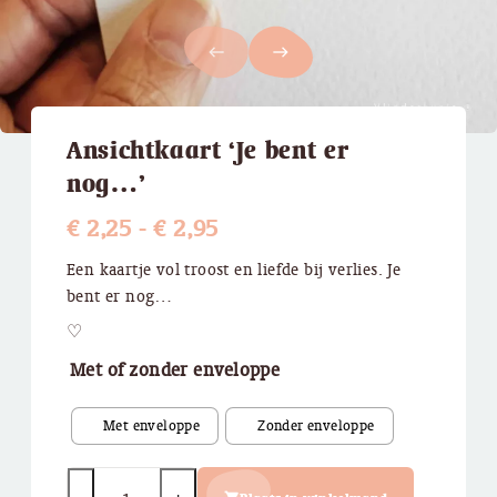
west
east
Ansichtkaart ‘Je bent er
nog…’
Prijsklasse:
€
2,25
-
€
2,95
€ 2,25
Een kaartje vol troost en liefde bij verlies. Je
bent er nog…
tot
♡
€ 2,95
Met of zonder enveloppe
Quantity