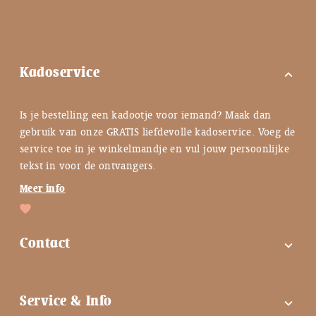
Kadoservice
expand_more
Is je bestelling een kadootje voor iemand? Maak dan
gebruik van onze GRATIS liefdevolle kadoservice. Voeg de
service toe in je winkelmandje en vul jouw persoonlijke
tekst in voor de ontvangers.
Meer info
Contact
expand_more
FAQ
Service & Info
expand_more
Contactgegevens