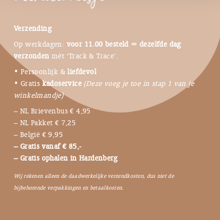
Verzending
Op werkdagen:
voor 11.00 besteld = dezelfde dag
verzonden
mét ‘Track & Trace’.
• Persoonlijk &
liefdevol
• Gratis
kadoservice
(Deze voeg je toe in stap 1 van je
winkelmandje)
– NL Brievenbus € 4,95
– NL Pakket € 7,25
– België € 9,95
– Gratis vanaf € 85,-
– Gratis ophalen in Hardenberg
Wij rekenen alleen de daadwerkelijke verzendkosten, dus niet de
bijbehorende verpakkingen en betaalkosten.