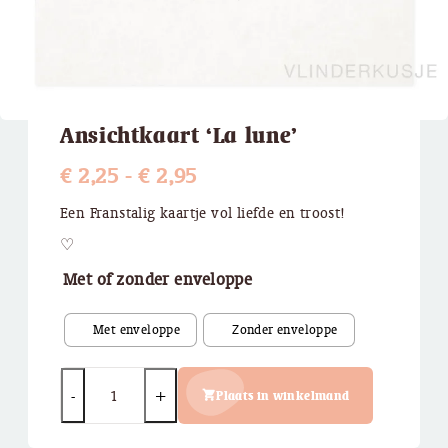
Ansichtkaart ‘La lune’
Prijsklasse:
€
2,25
-
€
2,95
€ 2,25
Een Franstalig kaartje vol liefde en troost!
tot
♡
€ 2,95
Met of zonder enveloppe
Quantity
Plaats in winkelmand