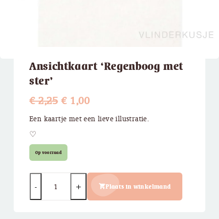
Ansichtkaart ‘Regenboog met
ster’
Oorspronkelijke
Huidige
€
2,25
€
1,00
prijs
prijs
Een kaartje met een lieve illustratie.
was:
is:
♡
€ 2,25.
€ 1,00.
Op voorraad
Quantity
Plaats in winkelmand