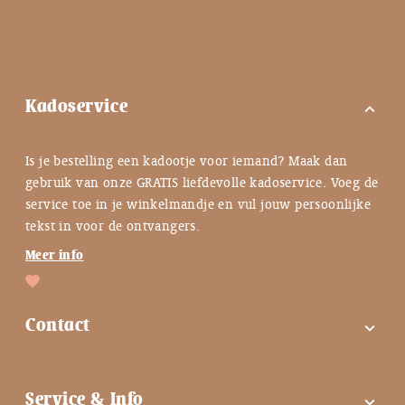
Kadoservice
expand_more
Is je bestelling een kadootje voor iemand? Maak dan
gebruik van onze GRATIS liefdevolle kadoservice. Voeg de
service toe in je winkelmandje en vul jouw persoonlijke
tekst in voor de ontvangers.
Meer info
Contact
expand_more
FAQ
Service & Info
expand_more