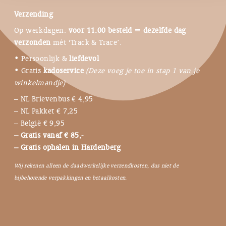
Verzending
Op werkdagen:
voor 11.00 besteld = dezelfde dag
verzonden
mét ‘Track & Trace’.
• Persoonlijk &
liefdevol
• Gratis
kadoservice
(Deze voeg je toe in stap 1 van je
winkelmandje)
– NL Brievenbus € 4,95
– NL Pakket € 7,25
– België € 9,95
– Gratis vanaf € 85,-
– Gratis ophalen in Hardenberg
Wij rekenen alleen de daadwerkelijke verzendkosten, dus niet de
bijbehorende verpakkingen en betaalkosten.