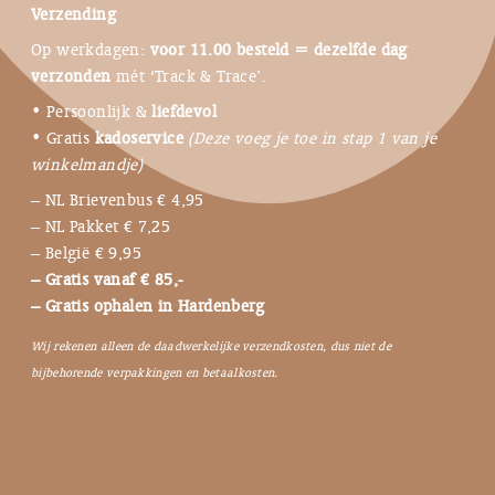
Verzending
Op werkdagen:
voor 11.00 besteld = dezelfde dag
verzonden
mét ‘Track & Trace’.
• Persoonlijk &
liefdevol
• Gratis
kadoservice
(Deze voeg je toe in stap 1 van je
winkelmandje)
– NL Brievenbus € 4,95
– NL Pakket € 7,25
– België € 9,95
– Gratis vanaf € 85,-
– Gratis ophalen in Hardenberg
Wij rekenen alleen de daadwerkelijke verzendkosten, dus niet de
bijbehorende verpakkingen en betaalkosten.