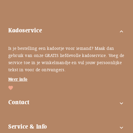
Kadoservice
expand_more
Is je bestelling een kadootje voor iemand? Maak dan
gebruik van onze GRATIS liefdevolle kadoservice. Voeg de
service toe in je winkelmandje en vul jouw persoonlijke
tekst in voor de ontvangers.
Meer info
Contact
expand_more
FAQ
Service & Info
expand_more
Contactgegevens