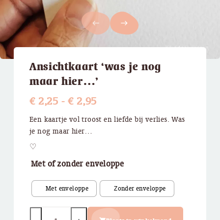
west
east
Ansichtkaart ‘was je nog
maar hier…’
Prijsklasse:
€
2,25
-
€
2,95
€ 2,25
Een kaartje vol troost en liefde bij verlies. Was
je nog maar hier…
tot
♡
€ 2,95
Met of zonder enveloppe
Quantity