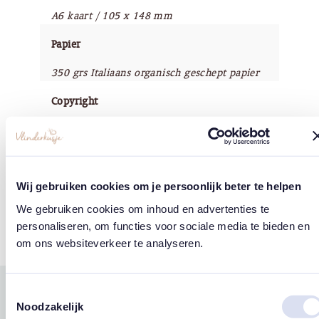
A6 kaart / 105 x 148 mm
Papier
350 grs Italiaans organisch geschept papier
Copyright
Vlinderkusje®
Wij gebruiken cookies om je persoonlijk beter te helpen
Tags
We gebruiken cookies om inhoud en advertenties te
personaliseren, om functies voor sociale media te bieden en
Wolken
om ons websiteverkeer te analyseren.
Toestemmingsselectie
Gerelateerde
Noodzakelijk
west
east