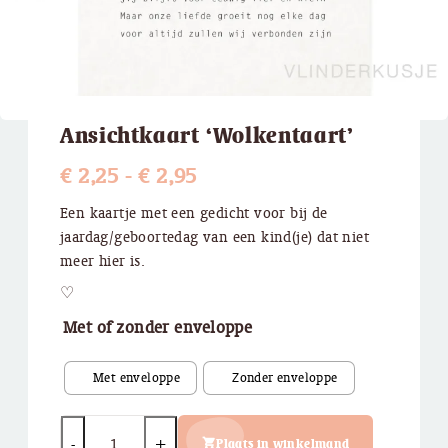
Ansichtkaart ‘Wolkentaart’
Prijsklasse:
€
2,25
-
€
2,95
€ 2,25
Een kaartje met een gedicht voor bij de
jaardag/geboortedag van een kind(je) dat niet
tot
meer hier is.
€ 2,95
♡
Met of zonder enveloppe
Quantity
Plaats in winkelmand