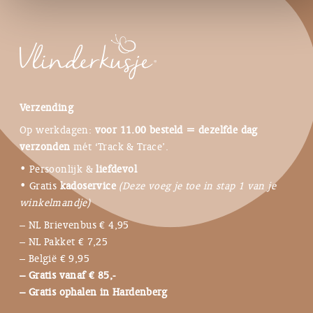
Verzending
Op werkdagen:
voor 11.00 besteld = dezelfde dag
verzonden
mét ‘Track & Trace’.
• Persoonlijk &
liefdevol
• Gratis
kadoservice
(Deze voeg je toe in stap 1 van je
winkelmandje)
– NL Brievenbus € 4,95
– NL Pakket € 7,25
– België € 9,95
– Gratis vanaf € 85,-
– Gratis ophalen in Hardenberg