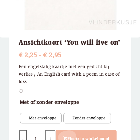
Ansichtkaart ‘You will live on’
Prijsklasse:
€
2,25
-
€
2,95
€ 2,25
Een engelstalig kaartje met een gedicht bij
verlies / An English card with a poem in case of
tot
loss.
€ 2,95
♡
Met of zonder enveloppe
Quantity
Plaats in winkelmand