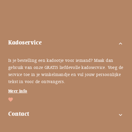
Kadoservice
expand_more
Is je bestelling een kadootje voor iemand? Maak dan
gebruik van onze GRATIS liefdevolle kadoservice. Voeg de
service toe in je winkelmandje en vul jouw persoonlijke
tekst in voor de ontvangers.
Meer info
Contact
expand_more
FAQ