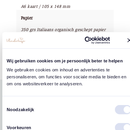
A6 kaart / 105 x 148 mm
Papier
350 grs Italiaans organisch geschept papier
Copyright
Vlinderkusje®
Wij gebruiken cookies om je persoonlijk beter te helpen
We gebruiken cookies om inhoud en advertenties te
personaliseren, om functies voor sociale media te bieden en
om ons websiteverkeer te analyseren.
Gerelateerde
west
east
producten
Toestemmingsselectie
Noodzakelijk
Voorkeuren