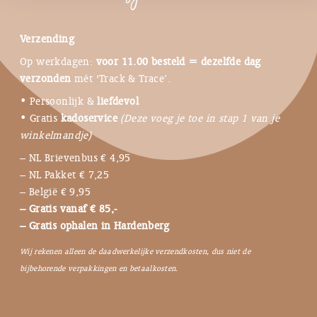
Verzending
Op werkdagen:
voor 11.00 besteld = dezelfde dag
verzonden
mét ‘Track & Trace’.
• Persoonlijk &
liefdevol
• Gratis
kadoservice
(Deze voeg je toe in stap 1 van je
winkelmandje)
– NL Brievenbus € 4,95
– NL Pakket € 7,25
– België € 9,95
– Gratis vanaf € 85,-
– Gratis ophalen in Hardenberg
Wij rekenen alleen de daadwerkelijke verzendkosten, dus niet de
bijbehorende verpakkingen en betaalkosten.