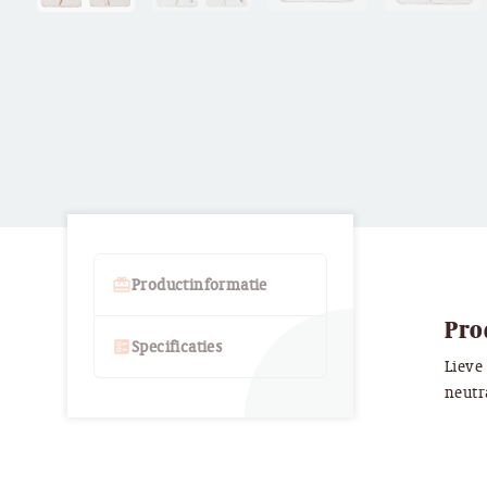
card_giftcard
Productinformatie
Pro
ballot
Specificaties
Lieve
neutr