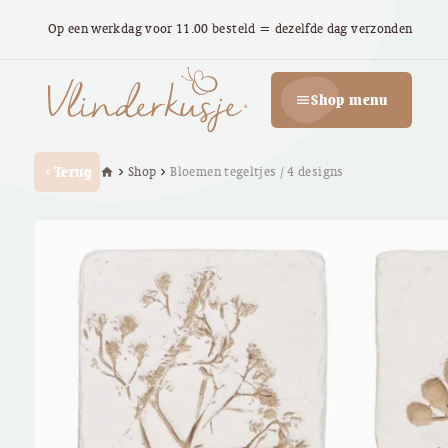
Op een werkdag voor 11.00 besteld = dezelfde dag verzonden
Shop menu
menu
Terug
Shop
Bloemen tegeltjes / 4 designs
home
chevron_right
chevron_right
chevron_left