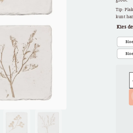
groot.
Tip: Pla
kunt ha
Kies d
Q