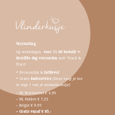
Verzending
Op werkdagen:
voor 11.00 besteld =
dezelfde dag verzonden
mét ‘Track &
Trace’.
• Persoonlijk &
liefdevol
• Gratis
kadoservice
(Deze voeg je toe
in stap 1 van je winkelmandje)
– NL Brievenbus € 4,95
– NL Pakket € 7,25
– België € 9,95
– Gratis vanaf € 85,-