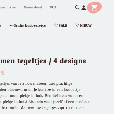
shopping_cart
person
search
nze missie
Nieuwsbrief
FAQ
s
➵ Gratis kadoservice
♡ SALE
♡ NIEUW
men tegeltjes / 4 designs
95
geltjes van iets ruwer steen, met prachtige
den bloemvormen. Je kunt ze in een houdertje
p een mooi plekje in huis. Een lief item voor een
r plekje in huis! Als kado voor jezelf of een dierbare
 hart onder de riem. De tegeltjes zijn 10 x 10 cm