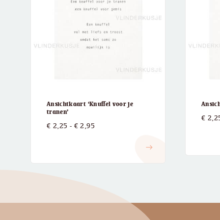
Ansichtkaart ‘Knuffel voor je
Ansic
tranen’
€
2,2
Prijsklasse:
€
2,25
-
€
2,95
€ 2,25
east
tot
€ 2,95