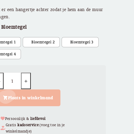
k er een hangertje achter zodat je hem aan de muur
ngen.
e Bloemtegel
uantity
Plaats in winkelmand
Persoonlijk &
liefdevol
Gratis
kadoservice
(voeg toe in je
winkelmandje)