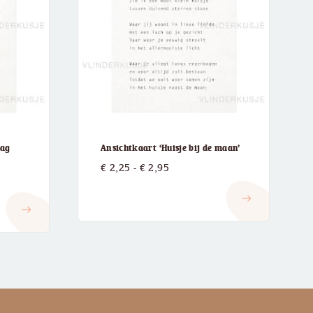
dag
Ansichtkaart ‘Huisje bij de maan’
Prijsklasse:
€
2,25
-
€
2,95
:
€ 2,25
east
tot
east
€ 2,95