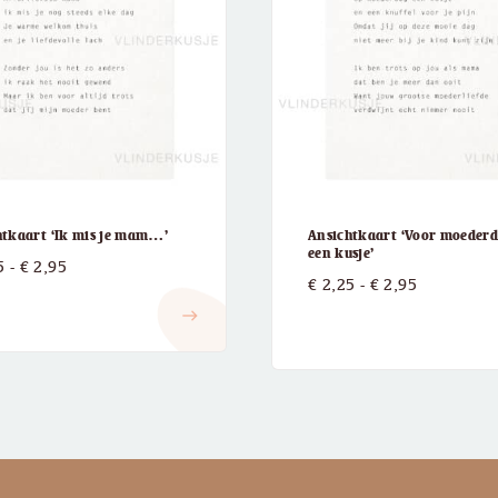
htkaart ‘Ik mis je mam…’
Ansichtkaart ‘Voor moeder
een kusje’
Prijsklasse:
5
-
€
2,95
Prijsklasse
€
2,25
-
€
2,95
€ 2,25
€ 2,25
east
tot
tot
€ 2,95
€ 2,95