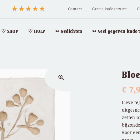
Contact
Gratis kadoservice
O
♡ SHOP
♡ HULP
➵ Gedichten
➵ Veel gegeven kado’
Bloe
zoom_in
€
7,
Lieve te
uitgesne
zetten o
bijzonde
voor een