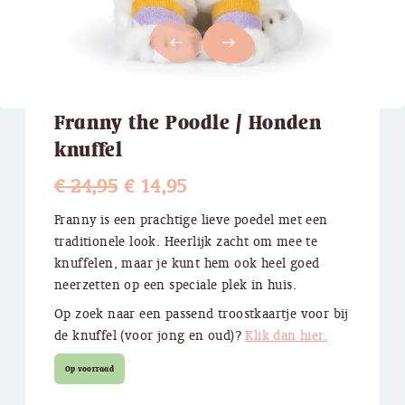
west
east
Franny the Poodle / Honden
knuffel
Oorspronkelijke
Huidige
€
24,95
€
14,95
prijs
prijs
Franny is een prachtige lieve poedel met een
traditionele look. Heerlijk zacht om mee te
was:
is:
knuffelen, maar je kunt hem ook heel goed
€ 24,95.
€ 14,95.
neerzetten op een speciale plek in huis.
Op zoek naar een passend troostkaartje voor bij
de knuffel (voor jong en oud)?
Klik dan hier.
Op voorraad