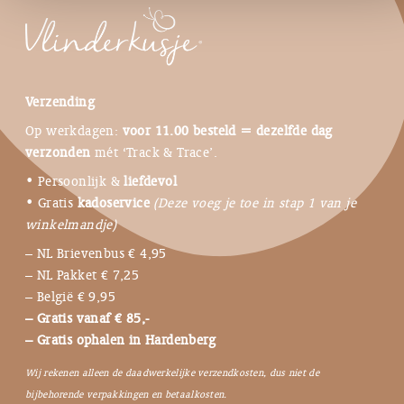
Verzending
Op werkdagen:
voor 11.00 besteld = dezelfde dag
verzonden
mét ‘Track & Trace’.
• Persoonlijk &
liefdevol
• Gratis
kadoservice
(Deze voeg je toe in stap 1 van je
winkelmandje)
– NL Brievenbus € 4,95
– NL Pakket € 7,25
– België € 9,95
– Gratis vanaf € 85,-
– Gratis ophalen in Hardenberg
Wij rekenen alleen de daadwerkelijke verzendkosten, dus niet de
bijbehorende verpakkingen en betaalkosten.