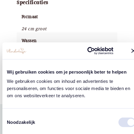
Specificaties
Formaat
24 cm groot
Wassen
Wassen kan met de handwas
Merk
Wij gebruiken cookies om je persoonlijk beter te helpen
'Chaps for Life'
We gebruiken cookies om inhoud en advertenties te
personaliseren, om functies voor sociale media te bieden en
om ons websiteverkeer te analyseren.
Toestemmingsselectie
Gerelateerde
Noodzakelijk
west
east
producten