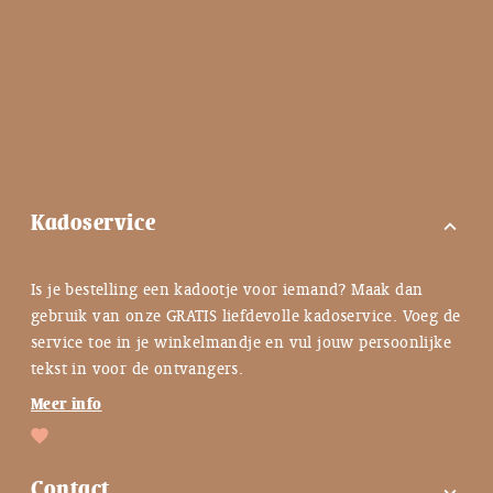
Kadoservice
expand_more
Is je bestelling een kadootje voor iemand? Maak dan
gebruik van onze GRATIS liefdevolle kadoservice. Voeg de
service toe in je winkelmandje en vul jouw persoonlijke
tekst in voor de ontvangers.
Meer info
Contact
expand_more