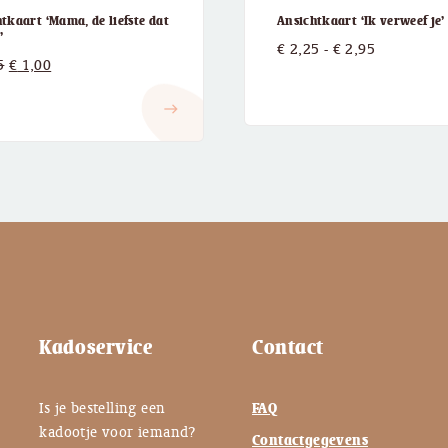
tkaart ‘Mama, de liefste dat
Ansichtkaart ‘Ik verweef je’
’
Prijsklasse
€
2,25
-
€
2,95
Oorspronkelijke
Huidige
5
€
1,00
€ 2,25
prijs
prijs
tot
east
was:
is:
€ 2,95
€ 2,25.
€ 1,00.
Kadoservice
Contact
Is je bestelling een
FAQ
kadootje voor iemand?
Contactgegevens