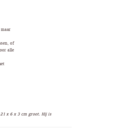
, maar
sen, of
oor alle
het
1 x 6 x 3 cm groot. Hij is