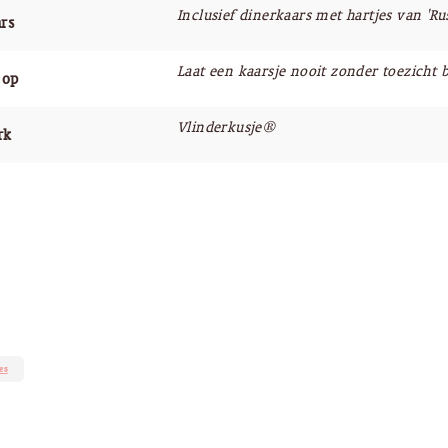
Inclusief dinerkaars met hartjes van 'Rus
rs
Laat een kaarsje nooit zonder toezicht 
 op
Vlinderkusje®
rk
es