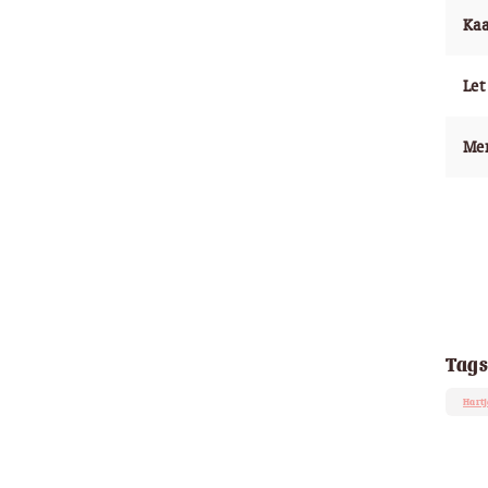
Kaa
Let
Me
Tags
Hartj