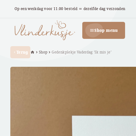
Op een werkdag voor 11.00 besteld = dezelfde dag verzonden
Shop menu
menu
Terug
Shop
Gedenkplekje Vaderdag ‘Ik mis je’
home
chevron_right
chevron_right
chevron_left