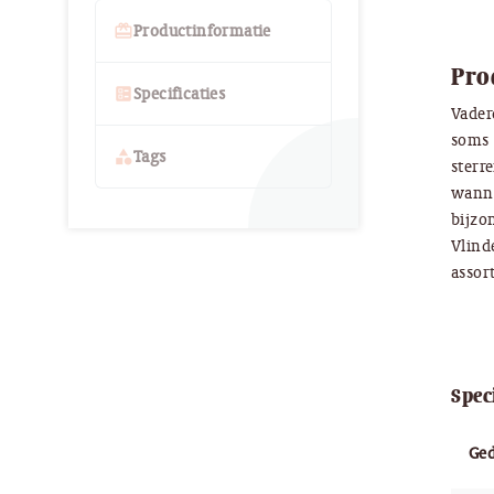
card_giftcard
Productinformatie
Pro
ballot
Specificaties
Vader
soms 
category
Tags
sterr
wanne
bijzo
Vlind
assor
Spec
Ged