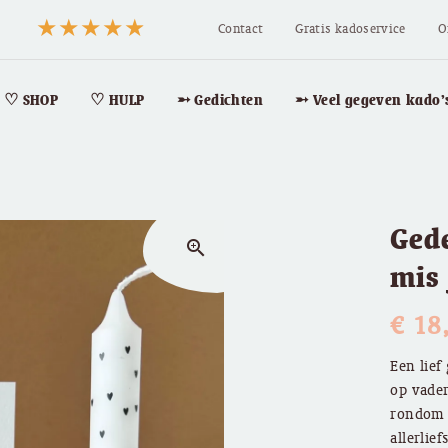
Contact
Gratis kadoservice
O
♡ SHOP
♡ HULP
➵ Gedichten
➵ Veel gegeven kado’
Ged
zoom_in
mis 
€
18
Een lie
op vader
rondom 
allerlief