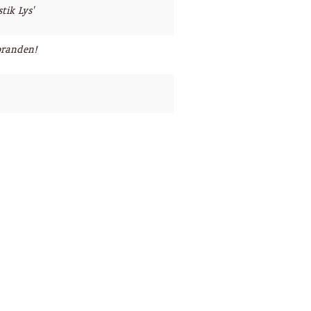
tik Lys'
branden!