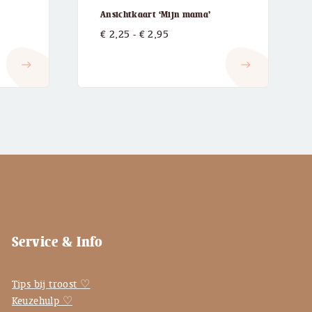
Ansichtkaart ‘Mijn mama’
:
Prijsklasse:
€
2,25
-
€
2,95
€ 2,25
east
east
tot
€ 2,95
Service & Info
Tips bij troost ♡
Keuzehulp ♡