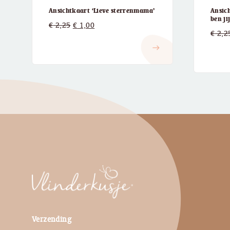
Ansichtkaart ‘Lieve sterrenmama’
Ansich
ben jij
Oorspronkelijke
Huidige
€
2,25
€
1,00
€
2,2
prijs
prijs
east
was:
is:
€ 2,25.
€ 1,00.
Verzending