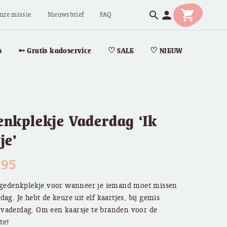
shopping_cart
person
search
nze missie
Nieuwsbrief
FAQ
s
➵ Gratis kadoservice
♡ SALE
♡ NIEUW
enkplekje Vaderdag ‘Ik
je’
,95
f gedenkplekje voor wanneer je iemand moet missen
dag. Je hebt de keuze uit elf kaartjes, bij gemis
vaderdag. Om een kaarsje te branden voor de
ste!