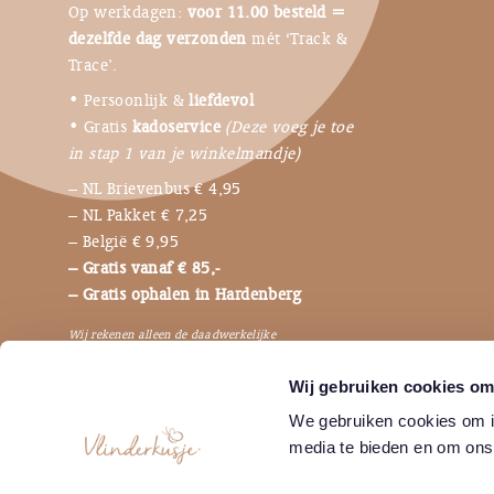
Op werkdagen:
voor 11.00 besteld =
dezelfde dag verzonden
mét ‘Track &
Trace’.
• Persoonlijk &
liefdevol
• Gratis
kadoservice
(Deze voeg je toe
in stap 1 van je winkelmandje)
– NL Brievenbus € 4,95
– NL Pakket € 7,25
– België € 9,95
– Gratis vanaf € 85,-
– Gratis ophalen in Hardenberg
Wij rekenen alleen de daadwerkelijke
verzendkosten, dus niet de bijbehorende
Wij gebruiken cookies om 
verpakkingen en betaalkosten.
We gebruiken cookies om in
media te bieden en om ons