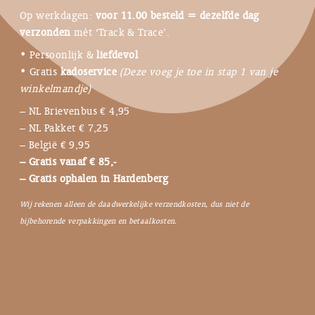
Op werkdagen:
voor 11.00 besteld = dezelfde dag
verzonden
mét ‘Track & Trace’.
• Persoonlijk &
liefdevol
• Gratis
kadoservice
(Deze voeg je toe in stap 1 van je
winkelmandje)
– NL Brievenbus € 4,95
– NL Pakket € 7,25
– België € 9,95
– Gratis vanaf € 85,-
– Gratis ophalen in Hardenberg
Wij rekenen alleen de daadwerkelijke verzendkosten, dus niet de
bijbehorende verpakkingen en betaalkosten.