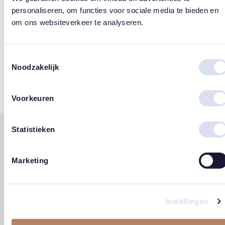
Afmetingen
personaliseren, om functies voor sociale media te bieden en
om ons websiteverkeer te analyseren.
Ø12,5x17cm
Materiaal
Toestemmingsselectie
De stolp is gemaakt van glas en hout
Noodzakelijk
Voorkeuren
Statistieken
Gerelateerde
west
east
producten
Marketing
Instellingen