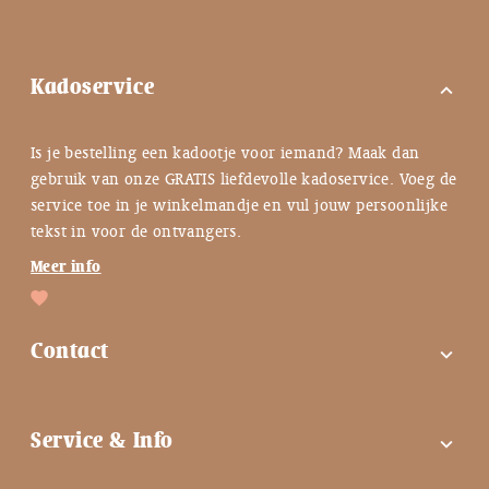
Kadoservice
expand_more
Is je bestelling een kadootje voor iemand? Maak dan
gebruik van onze GRATIS liefdevolle kadoservice. Voeg de
service toe in je winkelmandje en vul jouw persoonlijke
tekst in voor de ontvangers.
Meer info
Contact
expand_more
FAQ
Service & Info
expand_more
Contactgegevens