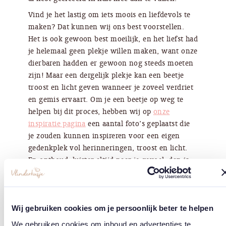
Vind je het lastig om iets moois en liefdevols te
maken? Dat kunnen wij ons best voorstellen.
Het is ook gewoon best moeilijk, en het liefst had
je helemaal geen plekje willen maken, want onze
dierbaren hadden er gewoon nog steeds moeten
zijn! Maar een dergelijk plekje kan een beetje
troost en licht geven wanneer je zoveel verdriet
en gemis ervaart. Om je een beetje op weg te
helpen bij dit proces, hebben wij op
onze
inspiratie pagina
een aantal foto’s geplaatst die
je zouden kunnen inspireren voor een eigen
gedenkplek vol herinneringen, troost en licht.
En onthoud, luister altijd naar je gevoel, dan is
alles goed!
Specificaties
Wij gebruiken cookies om je persoonlijk beter te helpen
We gebruiken cookies om inhoud en advertenties te