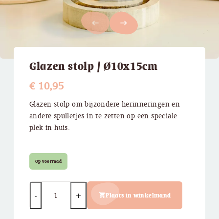
west
east
Glazen stolp / Ø10x15cm
€
10,95
Glazen stolp om bijzondere herinneringen en
andere spulletjes in te zetten op een speciale
plek in huis.
Op voorraad
Quantity
Plaats in winkelmand