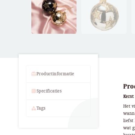
card_giftcard
Productinformatie
Pro
ballot
Specificaties
Kerst
Het v
category
Tags
wanne
liefst
wat g