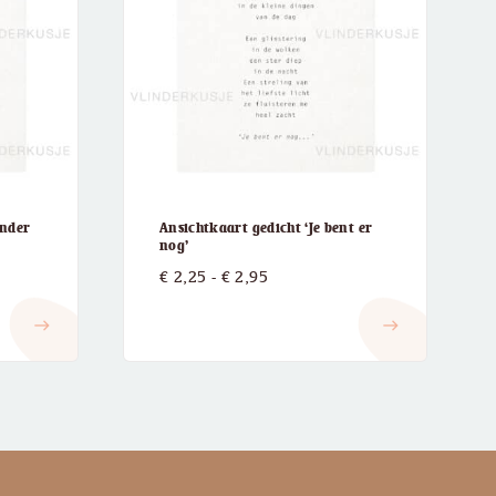
onder
Ansichtkaart gedicht ‘Je bent er
nog’
:
Prijsklasse:
€
2,25
-
€
2,95
€ 2,25
east
east
tot
€ 2,95