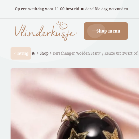
Op een werkdag voor 11.00 besteld = dezelfde dag verzonden
Shop menu
menu
Terug
Shop
Kersthanger ‘Golden Stars’ / Keuze uit zwart of
home
chevron_right
chevron_right
chevron_left