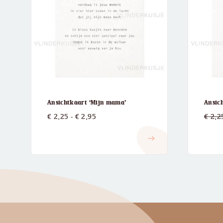
Ansichtkaart ‘Mijn mama’
Ansic
Prijsklasse:
€
2,25
-
€
2,95
€
2,2
€ 2,25
east
tot
€ 2,95