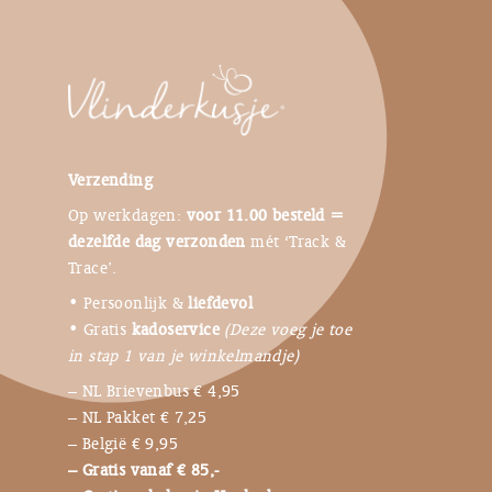
Verzending
Op werkdagen:
voor 11.00 besteld =
dezelfde dag verzonden
mét ‘Track &
Trace’.
• Persoonlijk &
liefdevol
• Gratis
kadoservice
(Deze voeg je toe
in stap 1 van je winkelmandje)
– NL Brievenbus € 4,95
– NL Pakket € 7,25
– België € 9,95
– Gratis vanaf € 85,-