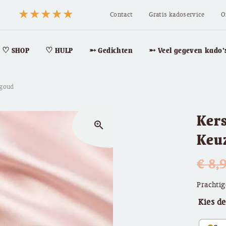
Contact
Gratis kadoservice
O
♡ SHOP
♡ HULP
➵ Gedichten
➵ Veel gegeven kado’
 goud
Kers
zoom_in
Keuz
€
8,
Prachtig
Kies de