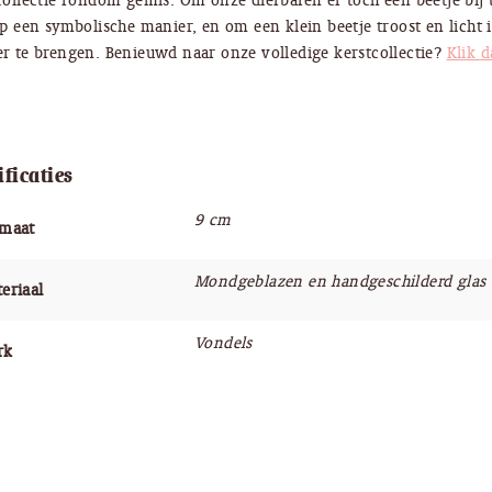
collectie rondom gemis. Om onze dierbaren er toch een beetje bij 
op een symbolische manier, en om een klein beetje troost en licht 
r te brengen. Benieuwd naar onze volledige kerstcollectie?
Klik d
ificaties
9 cm
rmaat
Mondgeblazen en handgeschilderd glas
eriaal
Vondels
rk