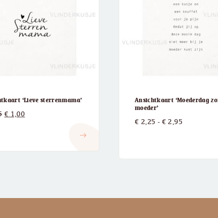
htkaart ‘Lieve sterrenmama’
Ansichtkaart ‘Moederdag z
moeder’
Oorspronkelijke
Huidige
5
€
1,00
Prijsklasse
€
2,25
-
€
2,95
prijs
prijs
€ 2,25
east
was:
is:
tot
€ 2,25.
€ 1,00.
€ 2,95