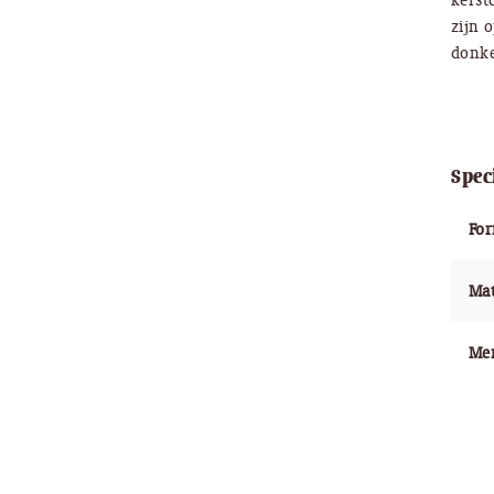
kerst
zijn 
donke
Spec
Fo
Mat
Me