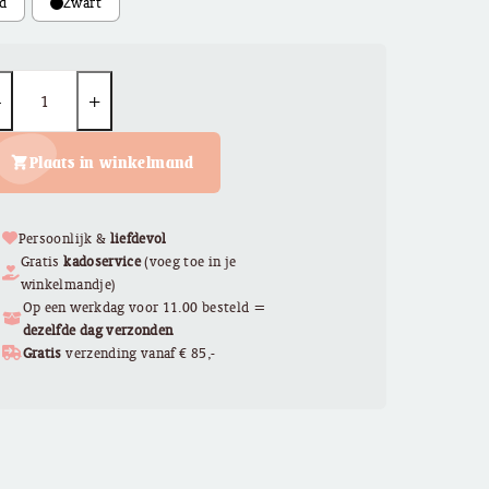
€ 8,95.
€ 5,95.
uantity
Plaats in winkelmand
Persoonlijk &
liefdevol
Gratis
kadoservice
(voeg toe in je
winkelmandje)
Op een werkdag voor 11.00 besteld =
dezelfde dag verzonden
Gratis
verzending vanaf € 85,-