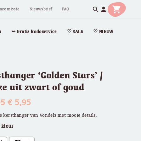
shopping_cart
person
search
nze missie
Nieuwsbrief
FAQ
s
➵ Gratis kadoservice
♡ SALE
♡ NIEUW
thanger ‘Golden Stars’ /
e uit zwart of goud
Oorspronkelijke
Huidige
95
€
5,95
prijs
prijs
e kersthanger van Vondels met mooie details.
 kleur
was:
is: