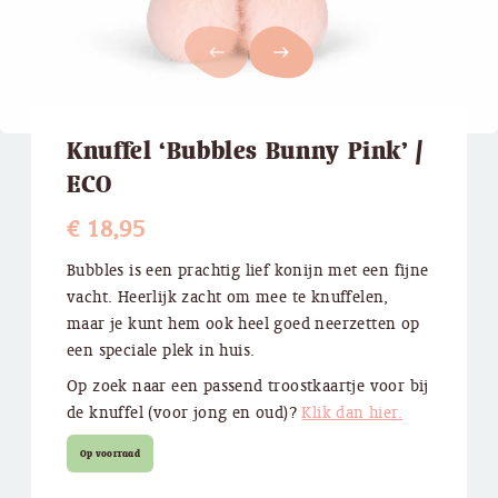
west
east
Knuffel ‘Bubbles Bunny Pink’ /
ECO
€
18,95
Bubbles is een prachtig lief konijn met een fijne
vacht. Heerlijk zacht om mee te knuffelen,
maar je kunt hem ook heel goed neerzetten op
een speciale plek in huis.
Op zoek naar een passend troostkaartje voor bij
de knuffel (voor jong en oud)?
Klik dan hier.
Op voorraad