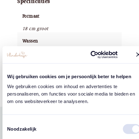
Specificaties
Formaat
18 cm groot
Wassen
Wassen kan met de handwas
Merk
Wij gebruiken cookies om je persoonlijk beter te helpen
'Chaps for Life'
We gebruiken cookies om inhoud en advertenties te
personaliseren, om functies voor sociale media te bieden en
om ons websiteverkeer te analyseren.
Gerelateerde
Toestemmingsselectie
Noodzakelijk
west
east
producten