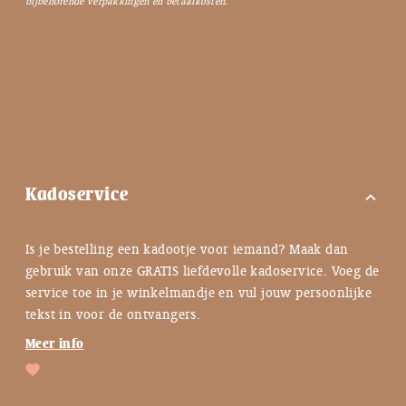
bijbehorende verpakkingen en betaalkosten.
Kadoservice
expand_more
Is je bestelling een kadootje voor iemand? Maak dan
gebruik van onze GRATIS liefdevolle kadoservice. Voeg de
service toe in je winkelmandje en vul jouw persoonlijke
tekst in voor de ontvangers.
Meer info