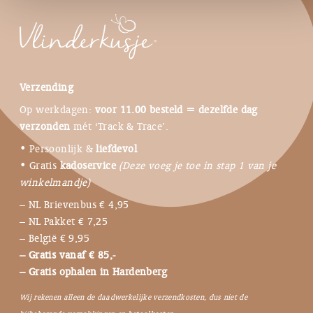
Verzending
Op werkdagen:
voor 11.00 besteld = dezelfde dag
verzonden
mét ‘Track & Trace’.
• Persoonlijk &
liefdevol
• Gratis
kadoservice
(Deze voeg je toe in stap 1 van je
winkelmandje)
– NL Brievenbus € 4,95
– NL Pakket € 7,25
– België € 9,95
– Gratis vanaf € 85,-
– Gratis ophalen in Hardenberg
Wij rekenen alleen de daadwerkelijke verzendkosten, dus niet de