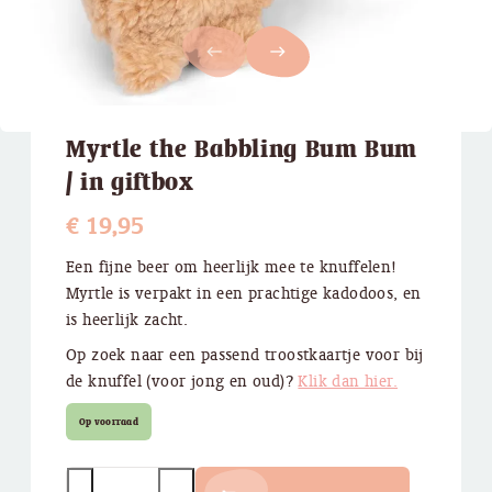
west
east
Myrtle the Babbling Bum Bum
/ in giftbox
€
19,95
Een fijne beer om heerlijk mee te knuffelen!
Myrtle is verpakt in een prachtige kadodoos, en
is heerlijk zacht.
Op zoek naar een passend troostkaartje voor bij
de knuffel (voor jong en oud)?
Klik dan hier.
Op voorraad
Quantity