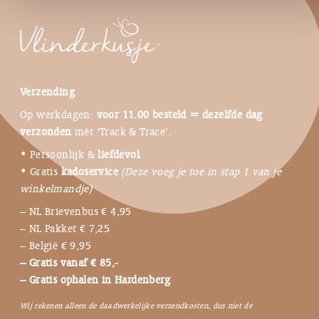
Verzending
Op werkdagen:
voor 11.00 besteld = dezelfde dag
verzonden
mét ‘Track & Trace’.
• Persoonlijk &
liefdevol
• Gratis
kadoservice
(Deze voeg je toe in stap 1 van je
winkelmandje)
– NL Brievenbus € 4,95
– NL Pakket € 7,25
– België € 9,95
– Gratis vanaf € 85,-
– Gratis ophalen in Hardenberg
Wij rekenen alleen de daadwerkelijke verzendkosten, dus niet de