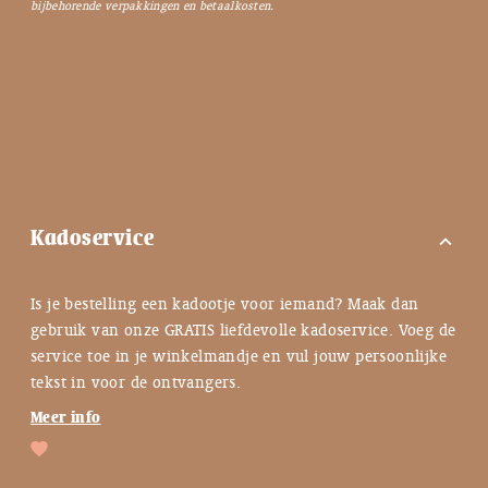
bijbehorende verpakkingen en betaalkosten.
Kadoservice
expand_more
Is je bestelling een kadootje voor iemand? Maak dan
gebruik van onze GRATIS liefdevolle kadoservice. Voeg de
service toe in je winkelmandje en vul jouw persoonlijke
tekst in voor de ontvangers.
Meer info