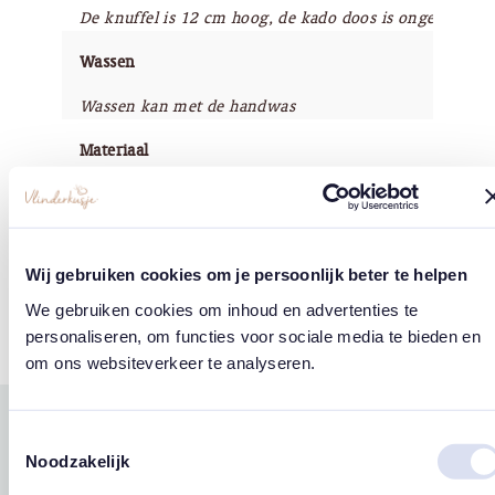
De knuffel is 12 cm hoog, de kado doos is ongeveer 17
Wassen
Wassen kan met de handwas
Materiaal
De items zijn gemaakt van een mix van viscose, katoen
Merk
Wij gebruiken cookies om je persoonlijk beter te helpen
'Chaps for Life'
We gebruiken cookies om inhoud en advertenties te
personaliseren, om functies voor sociale media te bieden en
om ons websiteverkeer te analyseren.
Gerelateerde
Toestemmingsselectie
Noodzakelijk
west
east
producten