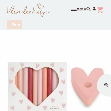
search
person
shopping_cart
Menu
Terug
chevron_left
zoom_in