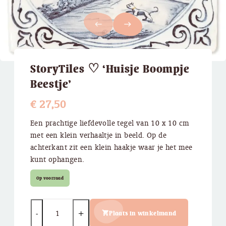
west
east
StoryTiles ♡ ‘Huisje Boompje
Beestje’
€
27,50
Een prachtige liefdevolle tegel van 10 x 10 cm
met een klein verhaaltje in beeld. Op de
achterkant zit een klein haakje waar je het mee
kunt ophangen.
Op voorraad
Quantity
Plaats in winkelmand