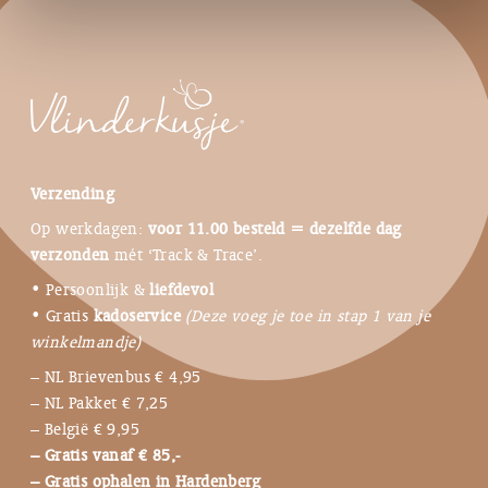
Verzending
Op werkdagen:
voor 11.00 besteld = dezelfde dag
verzonden
mét ‘Track & Trace’.
• Persoonlijk &
liefdevol
• Gratis
kadoservice
(Deze voeg je toe in stap 1 van je
winkelmandje)
– NL Brievenbus € 4,95
– NL Pakket € 7,25
– België € 9,95
– Gratis vanaf € 85,-
– Gratis ophalen in Hardenberg