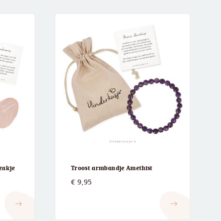
 zakje
Troost armbandje Amethist
€
9,95
east
east