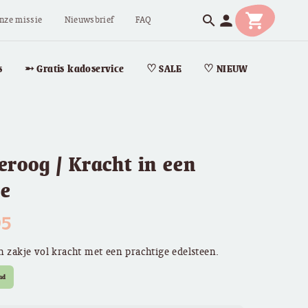
shopping_cart
person
search
nze missie
Nieuwsbrief
FAQ
s
➵ Gratis kadoservice
♡ SALE
♡ NIEUW
eroog / Kracht in een
je
95
n zakje vol kracht met een prachtige edelsteen.
ad