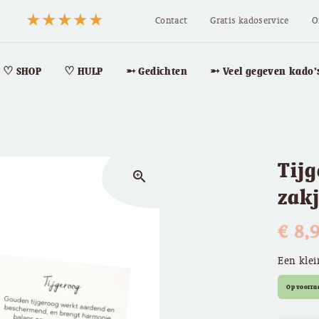
Contact
Gratis kadoservice
O
♡ SHOP
♡ HULP
➵ Gedichten
➵ Veel gegeven kado’
Tijg
zoom_in
zak
€
8,
Een klei
Op voorra