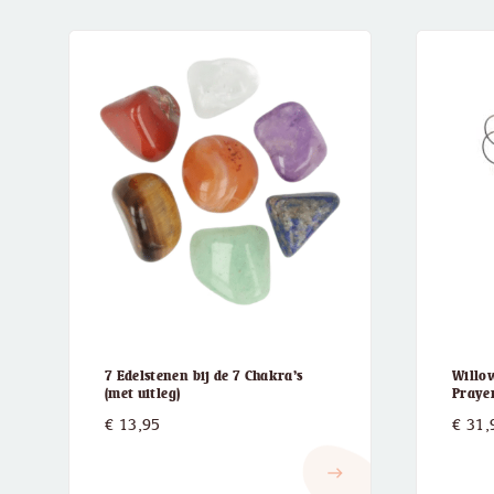
7 Edelstenen bij de 7 Chakra’s
Willow
(met uitleg)
Praye
€
13,95
€
31,
east