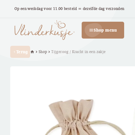
Op een werkdag voor 11.00 besteld = dezelfde dag verzonden
Shop menu
menu
Terug
Shop
Tijgeroog / Kracht in een zakje
home
chevron_right
chevron_right
chevron_left