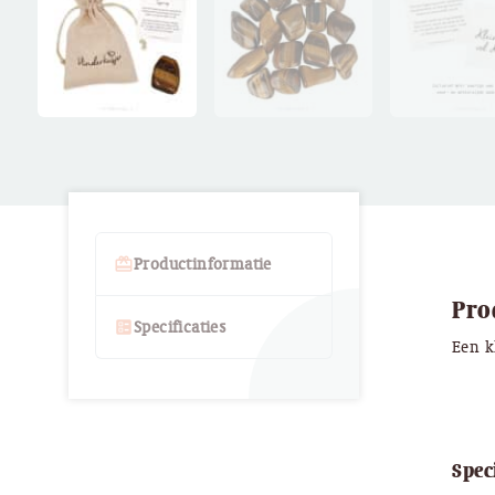
card_giftcard
Productinformatie
Pro
ballot
Specificaties
Een k
Spec