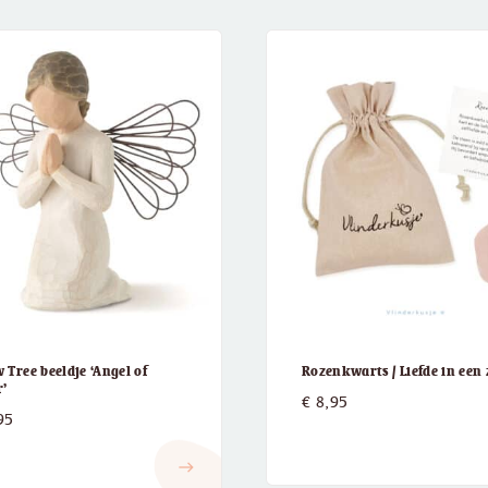
 Tree beeldje ‘Angel of
Rozenkwarts / Liefde in een
r’
€
8,95
95
east