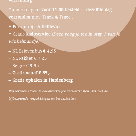
Op werkdagen:
voor 11.00 besteld = dezelfde dag
verzonden
mét ‘Track & Trace’.
• Persoonlijk &
liefdevol
• Gratis
kadoservice
(Deze voeg je toe in stap 1 van je
winkelmandje)
– NL Brievenbus € 4,95
– NL Pakket € 7,25
– België € 9,95
– Gratis vanaf € 85,-
– Gratis ophalen in Hardenberg
Wij rekenen alleen de daadwerkelijke verzendkosten, dus niet de
bijbehorende verpakkingen en betaalkosten.