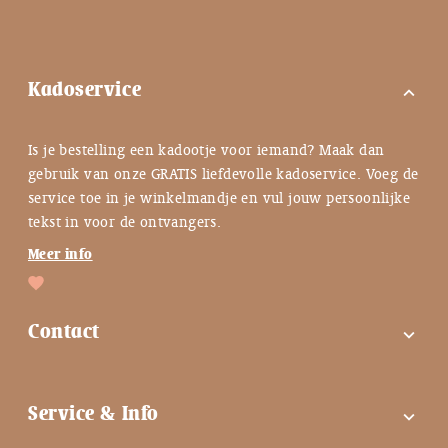
Kadoservice
expand_more
Is je bestelling een kadootje voor iemand? Maak dan
gebruik van onze GRATIS liefdevolle kadoservice. Voeg de
service toe in je winkelmandje en vul jouw persoonlijke
tekst in voor de ontvangers.
Meer info
Contact
expand_more
FAQ
Service & Info
expand_more
Contactgegevens