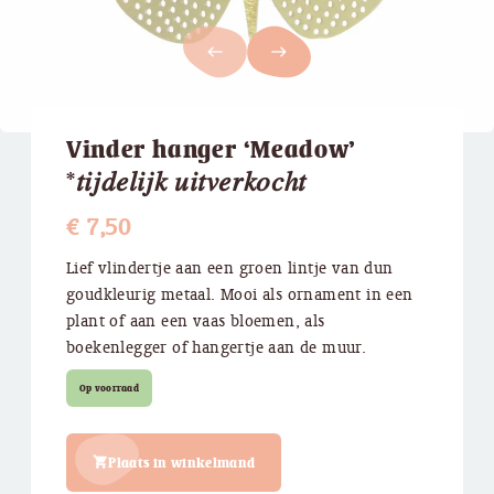
west
east
Vinder hanger ‘Meadow’
*𝑡𝑖𝑗𝑑𝑒𝑙𝑖𝑗𝑘 𝑢𝑖𝑡𝑣𝑒𝑟𝑘𝑜𝑐ℎ𝑡
€
7,50
Lief vlindertje aan een groen lintje van dun
goudkleurig metaal. Mooi als ornament in een
plant of aan een vaas bloemen, als
boekenlegger of hangertje aan de muur.
Op voorraad
Plaats in winkelmand