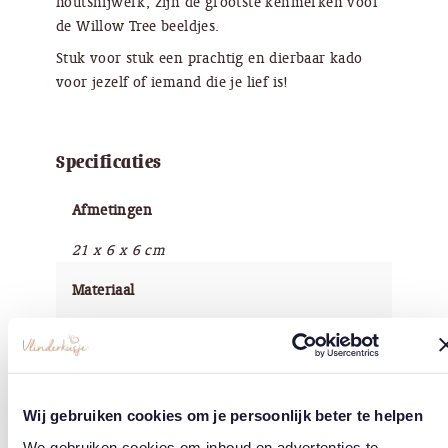
houtsnijwerk, zijn de grootste kenmerken voor
de Willow Tree beeldjes.
Stuk voor stuk een prachtig en dierbaar kado
voor jezelf of iemand die je lief is!
Specificaties
Afmetingen
21 x 6 x 6 cm
Materiaal
Kunsthars
Afwerking
Handbeschilderd
Wij gebruiken cookies om je persoonlijk beter te helpen
We gebruiken cookies om inhoud en advertenties te