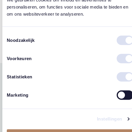
Design
personaliseren, om functies voor sociale media te bieden en
Susan Lordi
om ons websiteverkeer te analyseren.
Merk
Toestemmingsselectie
Willow Tree
Noodzakelijk
Voorkeuren
Statistieken
Gerelateerde
west
east
producten
Marketing
Instellingen