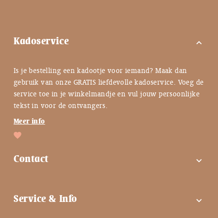
Kadoservice
expand_more
Is je bestelling een kadootje voor iemand? Maak dan
gebruik van onze GRATIS liefdevolle kadoservice. Voeg de
service toe in je winkelmandje en vul jouw persoonlijke
tekst in voor de ontvangers.
Meer info
Contact
expand_more
FAQ
Service & Info
expand_more
Contactgegevens