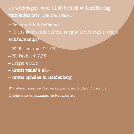
Op werkdagen:
voor 11.00 besteld = dezelfde dag
verzonden
mét ‘Track & Trace’.
• Persoonlijk &
liefdevol
• Gratis
kadoservice
(Deze voeg je toe in stap 1 van je
winkelmandje)
– NL Brievenbus € 4,95
– NL Pakket € 7,25
– België € 9,95
– Gratis vanaf € 85,-
– Gratis ophalen in Hardenberg
Wij rekenen alleen de daadwerkelijke verzendkosten, dus niet de
bijbehorende verpakkingen en betaalkosten.