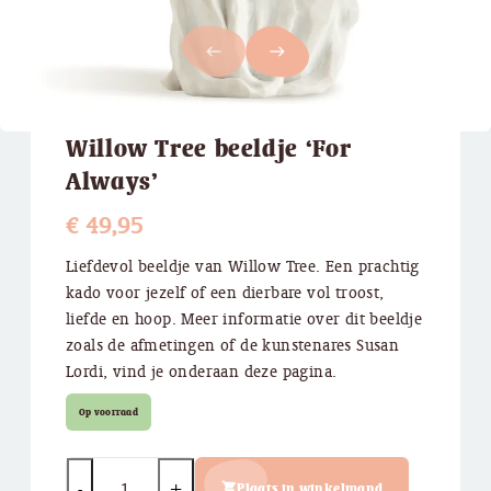
west
east
Willow Tree beeldje ‘For
Always’
€
49,95
Liefdevol beeldje van Willow Tree. Een prachtig
kado voor jezelf of een dierbare vol troost,
liefde en hoop. Meer informatie over dit beeldje
zoals de afmetingen of de kunstenares Susan
Lordi, vind je onderaan deze pagina.
Op voorraad
Quantity
Plaats in winkelmand