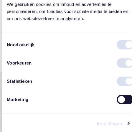
We gebruiken cookies om inhoud en advertenties te
Design
personaliseren, om functies voor sociale media te bieden en
om ons websiteverkeer te analyseren.
Susan Lordi
Merk
Toestemmingsselectie
Noodzakelijk
Willow Tree
Voorkeuren
Statistieken
Gerelateerde
west
east
producten
Marketing
Instellingen