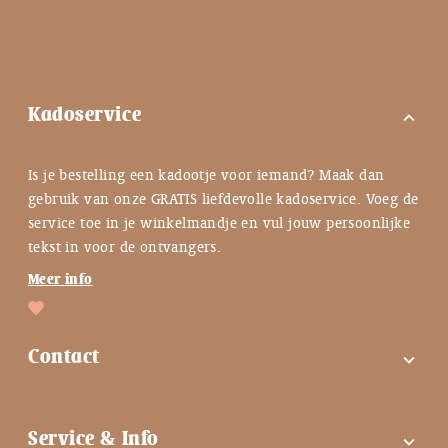
Kadoservice
expand_more
Is je bestelling een kadootje voor iemand? Maak dan
gebruik van onze GRATIS liefdevolle kadoservice. Voeg de
service toe in je winkelmandje en vul jouw persoonlijke
tekst in voor de ontvangers.
Meer info
Contact
expand_more
FAQ
Service & Info
expand_more