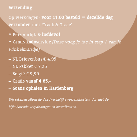
Verzending
Op werkdagen:
voor 11.00 besteld = dezelfde dag
verzonden
mét ‘Track & Trace’.
• Persoonlijk &
liefdevol
• Gratis
kadoservice
(Deze voeg je toe in stap 1 van je
winkelmandje)
– NL Brievenbus € 4,95
– NL Pakket € 7,25
– België € 9,95
– Gratis vanaf € 85,-
– Gratis ophalen in Hardenberg
Wij rekenen alleen de daadwerkelijke verzendkosten, dus niet de
bijbehorende verpakkingen en betaalkosten.