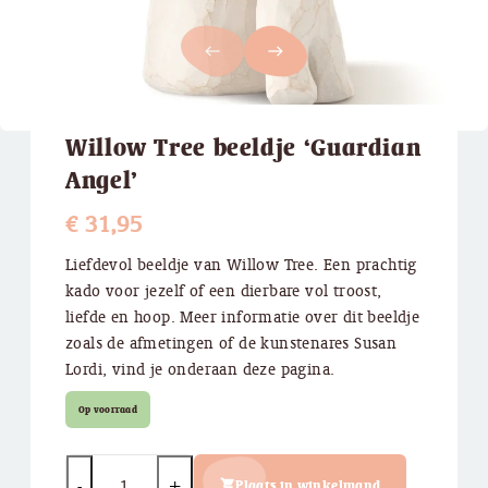
west
east
Willow Tree beeldje ‘Guardian
Angel’
€
31,95
Liefdevol beeldje van Willow Tree. Een prachtig
kado voor jezelf of een dierbare vol troost,
liefde en hoop. Meer informatie over dit beeldje
zoals de afmetingen of de kunstenares Susan
Lordi, vind je onderaan deze pagina.
Op voorraad
Quantity
Plaats in winkelmand