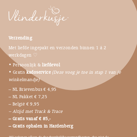
Verzending
Met liefde ingepakt en verzonden binnen 1 á 2
werkdagen ♡
• Persoonlijk &
liefdevol
• Gratis
kadoservice
(Deze voeg je toe in stap 1 van je
winkelmandje)
– NL Brievenbus € 4,95
– NL Pakket € 7,25
– België € 9,95
– Altijd met Track & Trace
– Gratis vanaf € 85,-
– Gratis ophalen in Hardenberg
Wij rekenen alleen de daadwerkelijke verzendkosten, dus niet de