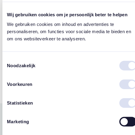
Design
Wij gebruiken cookies om je persoonlijk beter te helpen
Susan Lordi
We gebruiken cookies om inhoud en advertenties te
personaliseren, om functies voor sociale media te bieden en
Merk
om ons websiteverkeer te analyseren.
Willow Tree
Toestemmingsselectie
Noodzakelijk
Tags
Voorkeuren
Engeltjes
Statistieken
Gerelateerde
Marketing
west
east
producten