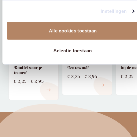
Instellingen
Alle cookies toestaan
Selectie toestaan
Ansichtkaart
Ansichtkaart
Ansichtk
‘Knuffel voor je
‘Lentewind’
bij de m
tranen’
Prijsklasse:
€
2,25
-
€
2,95
€
2,25
-
Prijsklasse:
€
2,25
-
€
2,95
€ 2,25
east
€ 2,25
east
tot
tot
€ 2,95
€ 2,95