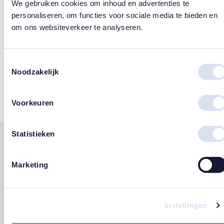
We gebruiken cookies om inhoud en advertenties te
personaliseren, om functies voor sociale media te bieden en
Design
om ons websiteverkeer te analyseren.
Susan Lordi
Merk
Toestemmingsselectie
Noodzakelijk
Willow Tree
Voorkeuren
Statistieken
Gerelateerde
west
east
producten
Marketing
Instellingen