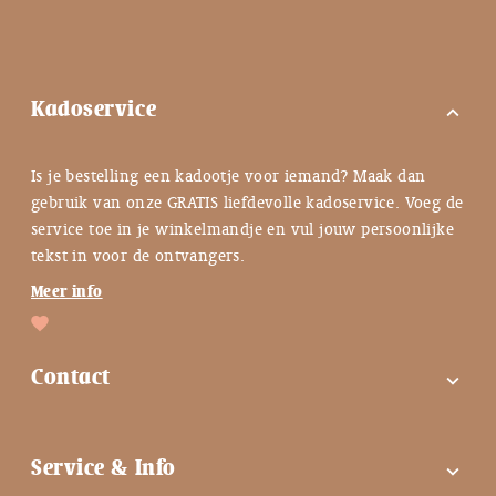
Kadoservice
expand_more
Is je bestelling een kadootje voor iemand? Maak dan
gebruik van onze GRATIS liefdevolle kadoservice. Voeg de
service toe in je winkelmandje en vul jouw persoonlijke
tekst in voor de ontvangers.
Meer info
Contact
expand_more
FAQ
Service & Info
expand_more
Contactgegevens