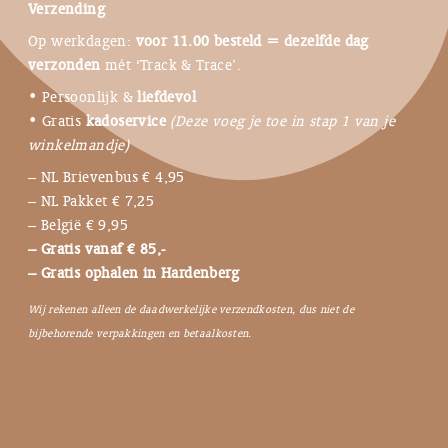
Verzending
Op werkdagen:
voor 11.00 besteld = dezelfde dag
verzonden
mét ‘Track & Trace’.
• Persoonlijk &
liefdevol
• Gratis
kadoservice
(Deze voeg je toe in stap 1 van je
winkelmandje)
– NL Brievenbus € 4,95
– NL Pakket € 7,25
– België € 9,95
– Gratis vanaf € 85,-
– Gratis ophalen in Hardenberg
Wij rekenen alleen de daadwerkelijke verzendkosten, dus niet de
bijbehorende verpakkingen en betaalkosten.