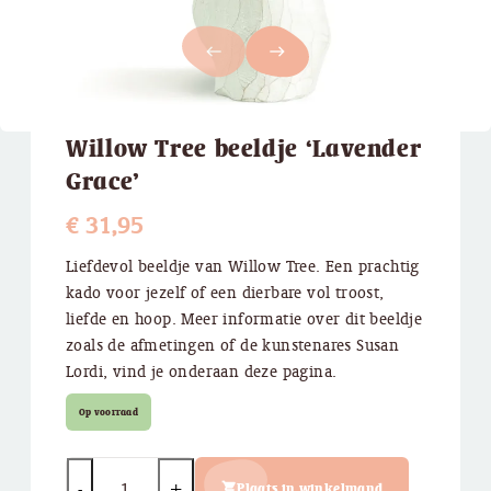
west
east
Willow Tree beeldje ‘Lavender
Grace’
€
31,95
Liefdevol beeldje van Willow Tree. Een prachtig
kado voor jezelf of een dierbare vol troost,
liefde en hoop. Meer informatie over dit beeldje
zoals de afmetingen of de kunstenares Susan
Lordi, vind je onderaan deze pagina.
Op voorraad
Quantity
Plaats in winkelmand