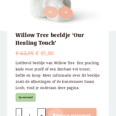
west
east
Willow Tree beeldje ‘Our
Healing Touch’
Oorspronkelijke
Huidige
€
62,95
€
45,00
prijs
prijs
Liefdevol beeldje van Willow Tree. Een prachtig
kado voor jezelf of een dierbare vol troost,
was:
is:
liefde en hoop. Meer informatie over dit beeldje
€ 62,95.
€ 45,00.
zoals de afmetingen of de kunstenares Susan
Lordi, vind je onderaan deze pagina.
Op voorraad
Quantity
Plaats in winkelmand