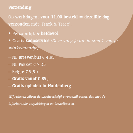
Verzending
Op werkdagen:
voor 11.00 besteld = dezelfde dag
verzonden
mét ‘Track & Trace’.
• Persoonlijk &
liefdevol
• Gratis
kadoservice
(Deze voeg je toe in stap 1 van je
winkelmandje)
– NL Brievenbus € 4,95
– NL Pakket € 7,25
– België € 9,95
– Gratis vanaf € 85,-
– Gratis ophalen in Hardenberg
Wij rekenen alleen de daadwerkelijke verzendkosten, dus niet de
bijbehorende verpakkingen en betaalkosten.