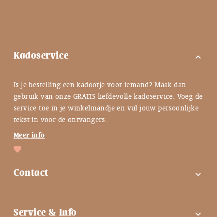
Kadoservice
expand_more
Is je bestelling een kadootje voor iemand? Maak dan
gebruik van onze GRATIS liefdevolle kadoservice. Voeg de
service toe in je winkelmandje en vul jouw persoonlijke
tekst in voor de ontvangers.
Meer info
Contact
expand_more
FAQ
Service & Info
expand_more