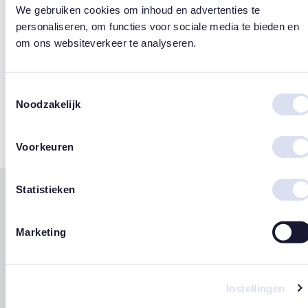
We gebruiken cookies om inhoud en advertenties te
Design
personaliseren, om functies voor sociale media te bieden en
om ons websiteverkeer te analyseren.
Susan Lordi
Merk
Toestemmingsselectie
Noodzakelijk
Willow Tree
Voorkeuren
Statistieken
Gerelateerde
west
east
producten
Marketing
Instellingen