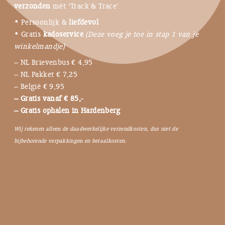
verzonden
mét ‘Track & Trace’.
• Persoonlijk &
liefdevol
• Gratis
kadoservice
(Deze voeg je toe in stap 1 van je
winkelmandje)
– NL Brievenbus € 4,95
– NL Pakket € 7,25
– België € 9,95
– Gratis vanaf € 85,-
– Gratis ophalen in Hardenberg
Wij rekenen alleen de daadwerkelijke verzendkosten, dus niet de
bijbehorende verpakkingen en betaalkosten.