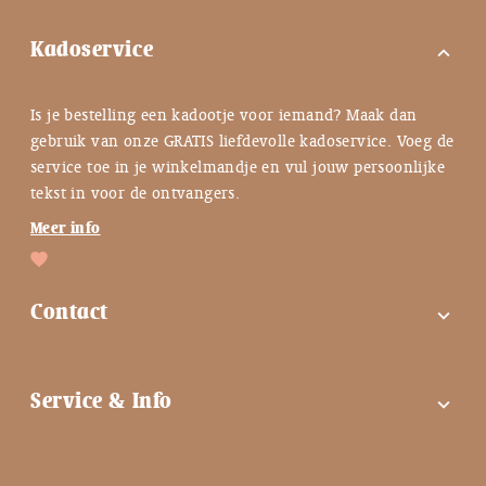
Kadoservice
expand_more
Is je bestelling een kadootje voor iemand? Maak dan
gebruik van onze GRATIS liefdevolle kadoservice. Voeg de
service toe in je winkelmandje en vul jouw persoonlijke
tekst in voor de ontvangers.
Meer info
Contact
expand_more
FAQ
Service & Info
expand_more
Contactgegevens
Instagram
Tips bij troost ♡