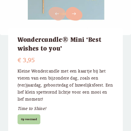
west
east
Wondercandle® Mini ‘Best
wishes to you’
€
3,95
​Kleine Wondercandle met een kaartje bij het
vieren van een bijzondere dag, zoals een
(ver)jaardag, geboortedag of huwelijksfeest. Een
lief klein spetterend lichtje voor een mooi en
lief moment!
Time to Shine!
Op voorraad