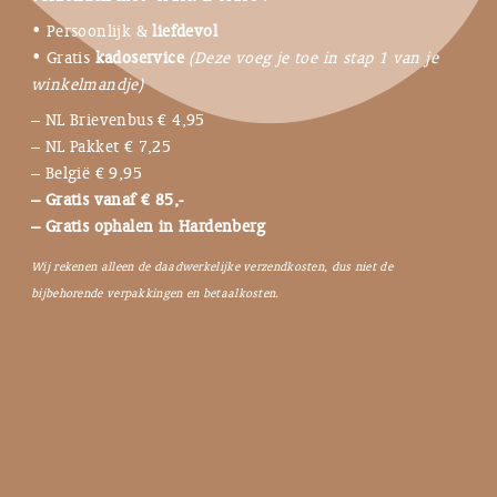
• Persoonlijk &
liefdevol
• Gratis
kadoservice
(Deze voeg je toe in stap 1 van je
winkelmandje)
– NL Brievenbus € 4,95
– NL Pakket € 7,25
– België € 9,95
– Gratis vanaf € 85,-
– Gratis ophalen in Hardenberg
Wij rekenen alleen de daadwerkelijke verzendkosten, dus niet de
bijbehorende verpakkingen en betaalkosten.