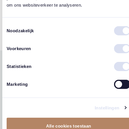
om ons websiteverkeer te analyseren.
Tags
Toestemmingsselectie
Noodzakelijk
Ster
Sterren
Voorkeuren
Gerelateerde
Statistieken
west
east
producten
Marketing
Instellingen
Alle cookies toestaan