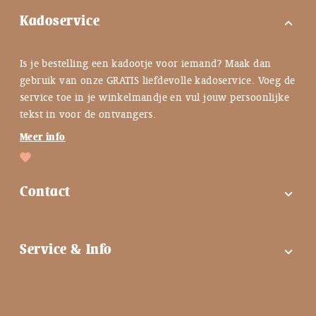
Kadoservice
expand_more
Is je bestelling een kadootje voor iemand? Maak dan
gebruik van onze GRATIS liefdevolle kadoservice. Voeg de
service toe in je winkelmandje en vul jouw persoonlijke
tekst in voor de ontvangers.
Meer info
Contact
expand_more
FAQ
Service & Info
expand_more
Contactgegevens
Instagram
Tips bij troost ♡