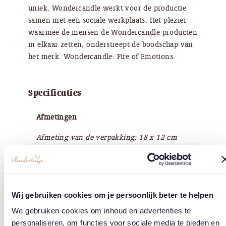
uniek. Wondercandle werkt voor de productie
samen met een sociale werkplaats. Het plezier
waarmee de mensen de Wondercandle producten
in elkaar zetten, onderstreept de boodschap van
het merk. Wondercandle: Fire of Emotions.
Specificaties
Afmetingen
Afmeting van de verpakking; 18 x 12 cm
Waarden
Handgemaakt in Duitsland, dierproefvrij, sociaalgoed
Wij gebruiken cookies om je persoonlijk beter te helpen
Merk
We gebruiken cookies om inhoud en advertenties te
Wondercandle®
personaliseren, om functies voor sociale media te bieden en