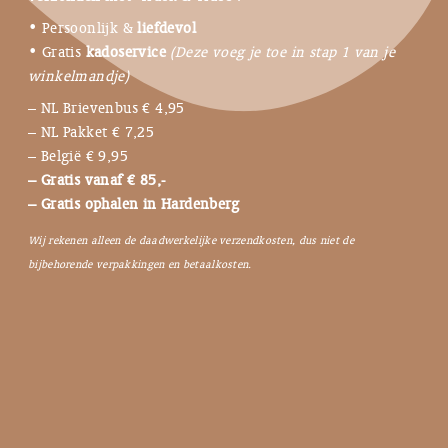
• Persoonlijk &
liefdevol
• Gratis
kadoservice
(Deze voeg je toe in stap 1 van je
winkelmandje)
– NL Brievenbus € 4,95
– NL Pakket € 7,25
– België € 9,95
– Gratis vanaf € 85,-
– Gratis ophalen in Hardenberg
Wij rekenen alleen de daadwerkelijke verzendkosten, dus niet de
bijbehorende verpakkingen en betaalkosten.