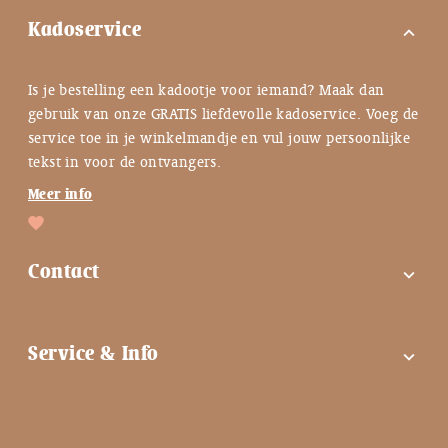
Kadoservice
expand_more
Is je bestelling een kadootje voor iemand? Maak dan
gebruik van onze GRATIS liefdevolle kadoservice. Voeg de
service toe in je winkelmandje en vul jouw persoonlijke
tekst in voor de ontvangers.
Meer info
Contact
expand_more
FAQ
Service & Info
expand_more
Contactgegevens
Instagram
Tips bij troost ♡