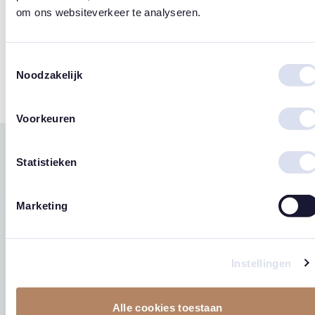
om ons websiteverkeer te analyseren.
Tags
Toestemmingsselectie
Noodzakelijk
Hartjes
Voorkeuren
Gerelateerde
Statistieken
west
east
producten
Marketing
Instellingen
Alle cookies toestaan