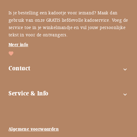
Is je bestelling een kadootje voor iemand? Maak dan
gebruik van onze GRATIS liefdevolle kadoservice. Voeg de
service toe in je winkelmandje en vul jouw persoonlijke
tekst in voor de ontvangers.
Meer info
Contact
expand_more
FAQ
Service & Info
expand_more
Contactgegevens
Instagram
Tips bij troost ♡
Facebook
Keuzehulp ♡
Algemene voorwaarden
Nieuwsbrief