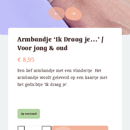
west
east
Armbandje ‘Ik Draag je…’ /
Voor jong & oud
€
8,95
Een lief armbandje met een vlindertje. Het
armbandje wordt geleverd op een kaartje met
het gedichtje ‘Ik draag je’.
Op voorraad
Quantity