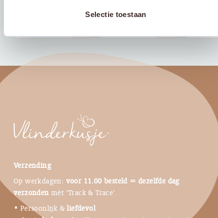
Prijsklasse:
Prijsklasse:
€
2,25
-
€
2,95
€
2,25
-
€
2,95
€
2,25
-
Selectie toestaan
€ 2,25
€ 2,25
east
east
tot
tot
€ 2,95
€ 2,95
Verzending
Op werkdagen:
voor 11.00 besteld = dezelfde dag
verzonden
mét ‘Track & Trace’.
• Persoonlijk &
liefdevol