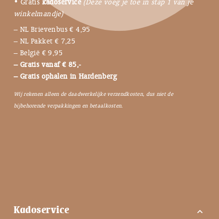
• Gratis
kadoservice
(Deze voeg je toe in stap 1 van je
winkelmandje)
– NL Brievenbus € 4,95
– NL Pakket € 7,25
– België € 9,95
– Gratis vanaf € 85,-
– Gratis ophalen in Hardenberg
Wij rekenen alleen de daadwerkelijke verzendkosten, dus niet de
bijbehorende verpakkingen en betaalkosten.
Kadoservice
expand_more