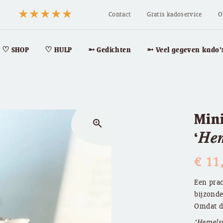
Contact
Gratis kadoservice
O
♡ SHOP
♡ HULP
➵ Gedichten
➵ Veel gegeven kado’
Min
zoom_in
‘𝐻𝑒𝑚
€
11
Een prac
bijzonde
Omdat de
‘Hemelsp