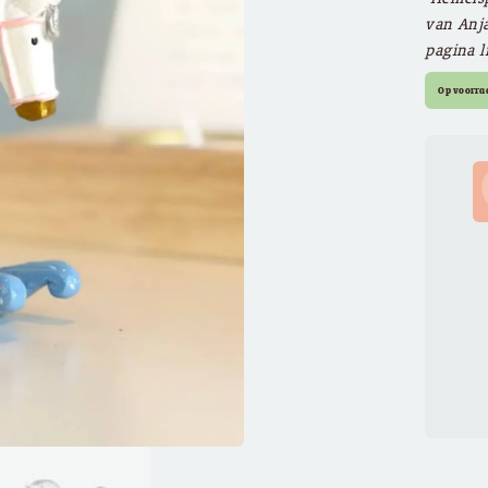
van Anja
pagina l
Op voorra