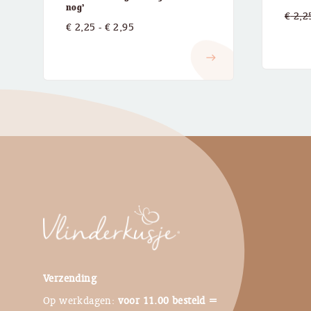
nog’
€
2,2
Prijsklasse:
€
2,25
-
€
2,95
€ 2,25
east
tot
€ 2,95
Verzending
Op werkdagen:
voor 11.00 besteld =