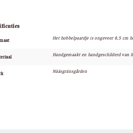
ificaties
Het hobbelpaardje is ongeveer 8,5 cm h
rmaat
Handgemaakt en handgeschilderd van h
eriaal
Nääsgränsgården
rk