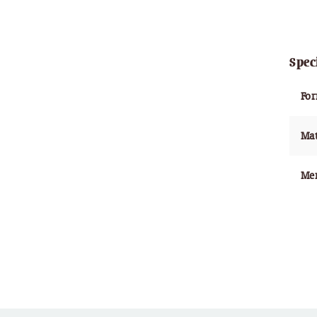
Spec
Fo
Mat
Me