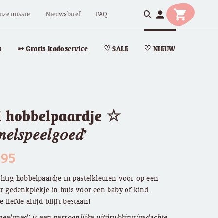
shopping_cart
person
search
nze missie
Nieuwsbrief
FAQ
s
➵ Gratis kadoservice
♡ SALE
♡ NIEUW
i hobbelpaardje ☆
𝑒𝑙𝑠𝑝𝑒𝑒𝑙𝑔𝑜𝑒𝑑’
,95
htig hobbelpaardje in pastelkleuren voor op een
r gedenkplekje in huis voor een baby of kind.
 liefde altijd blijft bestaan!
eelgoed’ is een persoonlijke uitdrukking/gedachte