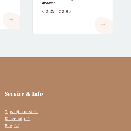
droom’
:
Prijsklasse:
€
2,25
-
€
2,95
€ 2,25
east
east
tot
€ 2,95
Service & Info
Tips bij troost ♡
Keuzehulp ♡
Blog ♡