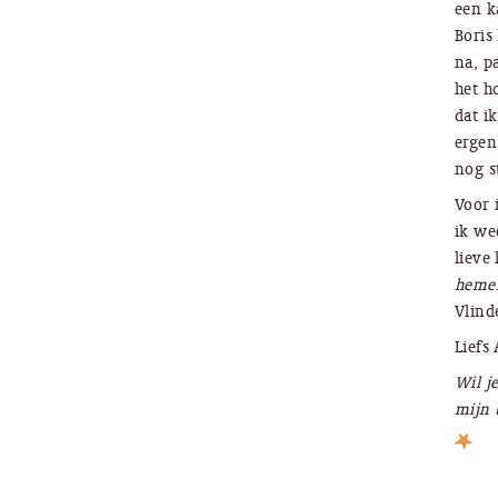
een k
Boris
na, pa
het h
dat ik
ergen
nog s
Voor 
ik we
lieve
hemel
Vlind
Liefs
Wil j
mijn 