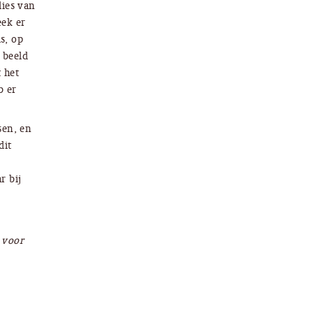
lies van
eek er
is, op
 beeld
t het
b er
sen, en
dit
r bij
voor