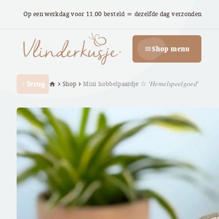
Op een werkdag voor 11.00 besteld = dezelfde dag verzonden
Shop menu
menu
Terug
Shop
Mini hobbelpaardje ☆ ‘𝐻𝑒𝑚𝑒𝑙𝑠𝑝𝑒𝑒𝑙𝑔𝑜𝑒𝑑’
home
chevron_right
chevron_right
chevron_left