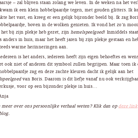
aarsje – zal blijven staan zolang we leven. In de weken na het ver
 kwam ik een klein hobbelpaardje tegen, met gouden glitters. Ik k
kte het vast, en kreeg er een gelijk bijzonder beeld bij. Ik zag Bor
obbelpaardje, boven in de wolken genieten. Ik vond het zo’n mooi
 het bij zijn plekje heb gezet, zijn
hemelspeelgoed
! Inmiddels staa
s anders in huis, maar het heeft jaren bij zijn plekje gestaan en he
teeds warme herinneringen aan.
iedereen is het anders, iedereen heeft zijn eigen behoeftes en wen
et ook niet of anderen dit symbool zullen begrijpen. Maar toen ik 
 hobbelpaardje zag en deze zachte kleuren dacht ik gelijk aan het
speelgoed
van Boris. Daarom is dit liefje vanaf nu ook verkrijgbaa
erkusje, voor op een bijzonder plekje in huis…
 Anja
e meer over ons persoonlijke verhaal weten? Klik dan op
deze link
blog.