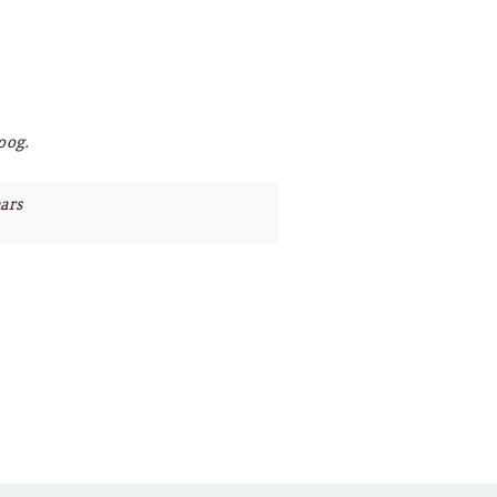
oog.
ars