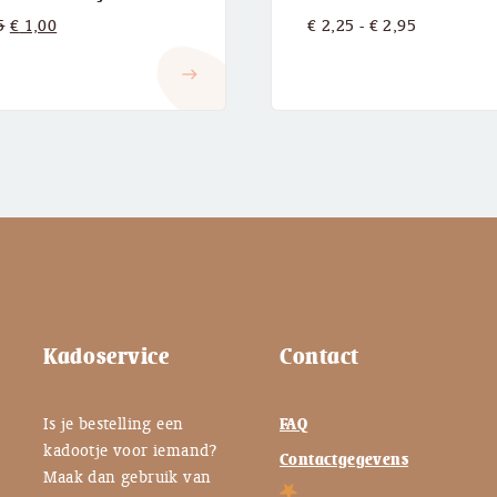
Oorspronkelijke
Huidige
Prijsklasse
5
€
1,00
€
2,25
-
€
2,95
prijs
prijs
€ 2,25
east
was:
is:
tot
€ 2,25.
€ 1,00.
€ 2,95
Kadoservice
Contact
Is je bestelling een
FAQ
kadootje voor iemand?
Contactgegevens
Maak dan gebruik van