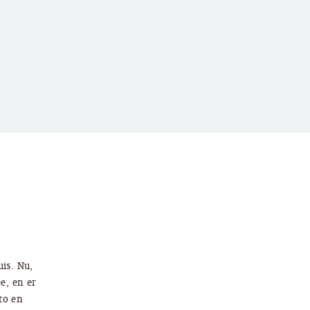
is. Nu,
e, en er
to en