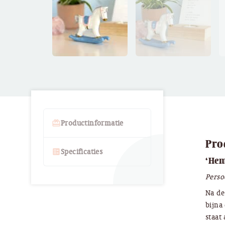
card_giftcard
Productinformatie
Pro
ballot
Specificaties
‘Hem
Perso
Na de
bijna
staat