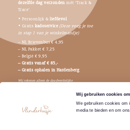
dezelfde dag verzonden
mét ‘Track &
Trace’.
• Persoonlijk &
liefdevol
• Gratis
kadoservice
(Deze voeg je toe
in stap 1 van je winkelmandje)
– NL Brievenbus € 4,95
– NL Pakket € 7,25
– België € 9,95
– Gratis vanaf € 85,-
– Gratis ophalen in Hardenberg
Wij rekenen alleen de daadwerkelijke
verzendkosten, dus niet de bijbehorende
Wij gebruiken cookies om 
verpakkingen en betaalkosten.
We gebruiken cookies om in
media te bieden en om ons