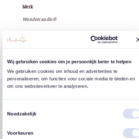
Merk
Wondercandle®
Tags
Wij gebruiken cookies om je persoonlijk beter te helpen
Hartjes
Sterren
We gebruiken cookies om inhoud en advertenties te
personaliseren, om functies voor sociale media te bieden en
om ons websiteverkeer te analyseren.
Gerelateerde
west
east
producten
Toestemmingsselectie
Noodzakelijk
Voorkeuren