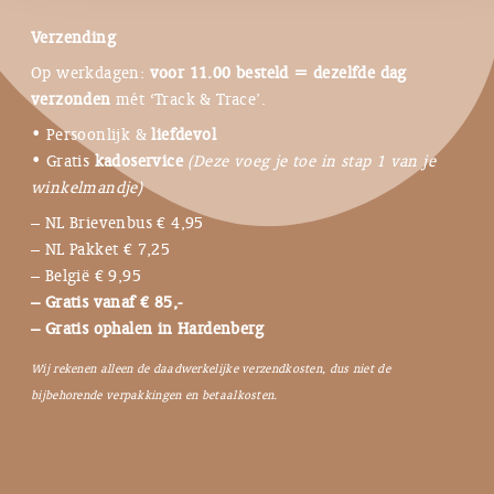
Verzending
Op werkdagen:
voor 11.00 besteld = dezelfde dag
verzonden
mét ‘Track & Trace’.
• Persoonlijk &
liefdevol
• Gratis
kadoservice
(Deze voeg je toe in stap 1 van je
winkelmandje)
– NL Brievenbus € 4,95
– NL Pakket € 7,25
– België € 9,95
– Gratis vanaf € 85,-
– Gratis ophalen in Hardenberg
Wij rekenen alleen de daadwerkelijke verzendkosten, dus niet de
bijbehorende verpakkingen en betaalkosten.