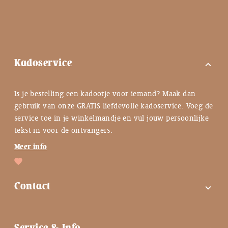
Kadoservice
expand_more
Is je bestelling een kadootje voor iemand? Maak dan
gebruik van onze GRATIS liefdevolle kadoservice. Voeg de
service toe in je winkelmandje en vul jouw persoonlijke
tekst in voor de ontvangers.
Meer info
Contact
expand_more
FAQ
Service & Info